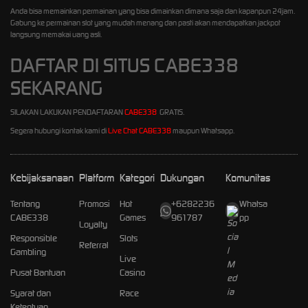
Anda bisa memainkan permainan yang bisa dimainkan dimana saja dan kapanpun 24jam.
Gabung ke permainan slot yang mudah menang dan pasti akan mendapatkan jackpot
langsung memakai uang asli.
DAFTAR DI SITUS CABE338
SEKARANG
SILAKAN LAKUKAN PENDAFTARAN
CABE338
GRATIS.
Segera hubungi kontak kami di
Live Chat CABE338
maupun Whatsapp.
Kebijaksanaan
Platform
Kategori
Dukungan
Komunitas
Tentang
Promosi
Hot
+6282236
Whatsa
CABE338
Games
961787
pp
Loyalty
Responsible
Slots
Referral
Gambling
Live
Pusat Bantuan
Casino
Syarat dan
Race
Ketentuan