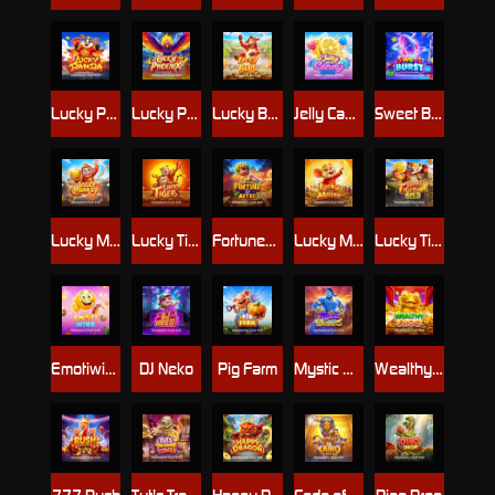
Lucky Panda
Lucky Phoenix
Lucky Bull
Jelly Candy
Sweet Burst
Lucky MonKey
Lucky Tiger
Fortunes of Aztec
Lucky Mouse
Lucky Tiger Gold Ultimate
Emotiwins
DJ Neko
Pig Farm
Mystic Wishes
Wealthy Frog