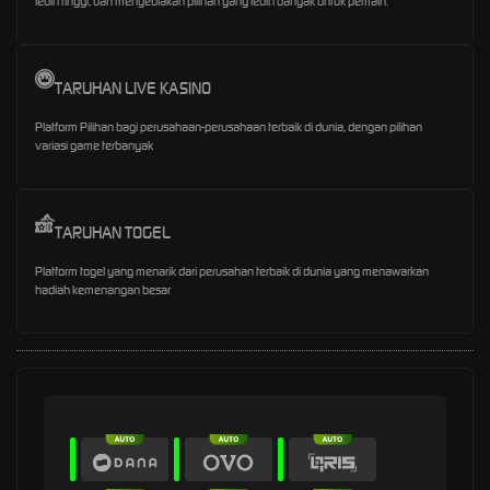
lebih tinggi, dan menyediakan pilihan yang lebih banyak untuk pemain.
TARUHAN LIVE KASINO
Platform Pilihan bagi perusahaan-perusahaan terbaik di dunia, dengan pilihan
variasi game terbanyak
TARUHAN TOGEL
Platform togel yang menarik dari perusahan terbaik di dunia yang menawarkan
hadiah kemenangan besar