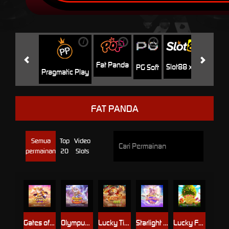
i
i
i
i
i
Facha
Fat Panda
Slot88 x PP
PG Soft
Pragmatic Play
FAT PANDA
Semua
Top
Video
permainan
20
Slots
Gates of Olympus POP
Olympus Wins
Lucky Tiger 1000
Starlight Wins
Lucky Fortune Tree