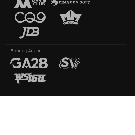
Sabung Ayam