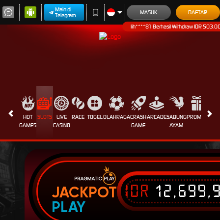
Main di
MASUK
DAFTAR
Telegram
lih****81 Berhasil Withdraw IDR 503.0
HOT
SLOTS
LIVE
RACE
TOGEL
OLAHRAGA
CRASH
ARCADE
SABUNG
PROMOSI
GAMES
CASINO
GAME
AYAM
IDR
12,699,
JACKPOT
PLAY