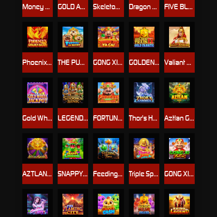
Money Piggies
GOLD AROWANA
Skeleton Thief
Dragon Link Fortune
FIVE BLESSINGS ARRIVE
Phoenix's Golden Basin
THE PUPPIES IN EGYPT
GONG XI FA CAI
GOLDEN TRAIN 2
Valiant of Athena
Gold Wheel Jackpot
LEGEND OF SPOOKY LINK
FORTUNE GOD BLESSING
Thor's Hammer
Aztlan Gems
AZTLAN GEMS2
SNAPPY CARNIVAL
Feeding Time
Triple Spin Xtreme
GONG XI FA CAI