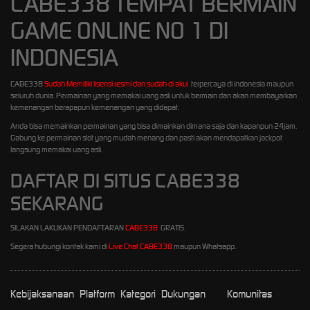
CABE338 TEMPAT BERMAIN
GAME ONLINE NO 1 DI
INDONESIA
CABE338
Sudah Memiliki lisensi resmi dan sudah di akui
terpercaya di indonesia maupun
seluruh dunia. Permainan yang memakai uang asli untuk bermain dan akan membayarkan
kemenangan berapapun kemenangan yang didapat.
Anda bisa memainkan permainan yang bisa dimainkan dimana saja dan kapanpun 24jam.
Gabung ke permainan slot yang mudah menang dan pasti akan mendapatkan jackpot
langsung memakai uang asli.
DAFTAR DI SITUS CABE338
SEKARANG
SILAKAN LAKUKAN PENDAFTARAN
CABE338
GRATIS.
Segera hubungi kontak kami di
Live Chat CABE338
maupun Whatsapp.
Kebijaksanaan
Platform
Kategori
Dukungan
Komunitas