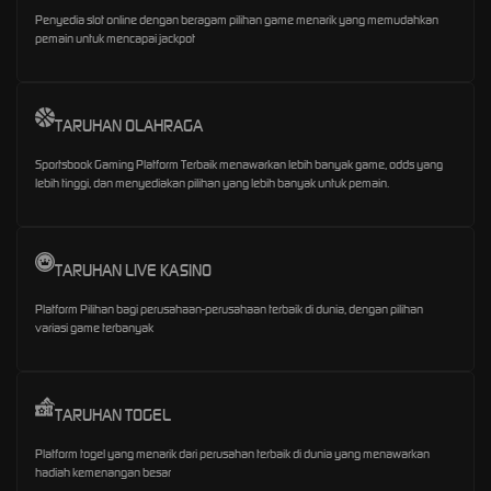
Penyedia slot online dengan beragam pilihan game menarik yang memudahkan
pemain untuk mencapai jackpot
TARUHAN OLAHRAGA
Sportsbook Gaming Platform Terbaik menawarkan lebih banyak game, odds yang
lebih tinggi, dan menyediakan pilihan yang lebih banyak untuk pemain.
TARUHAN LIVE KASINO
Platform Pilihan bagi perusahaan-perusahaan terbaik di dunia, dengan pilihan
variasi game terbanyak
TARUHAN TOGEL
Platform togel yang menarik dari perusahan terbaik di dunia yang menawarkan
hadiah kemenangan besar