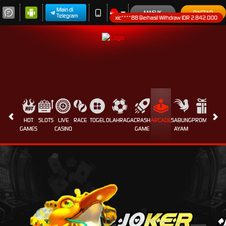
Main di
MASUK
DAFTAR
Telegram
xic****88 Berhasil Withdraw IDR 2.842.000
HOT
SLOTS
LIVE
RACE
TOGEL
OLAHRAGA
CRASH
ARCADE
SABUNG
PROMOSI
GAMES
CASINO
GAME
AYAM