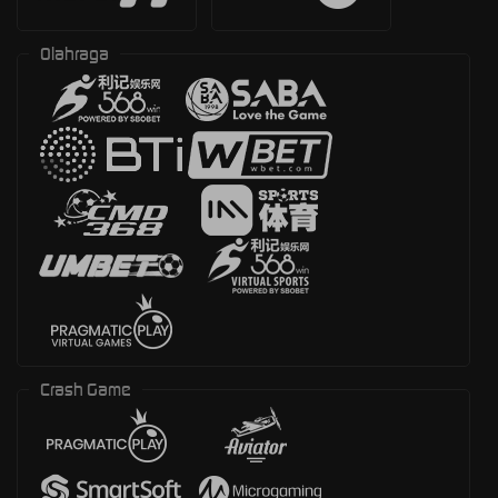
Olahraga
Crash Game