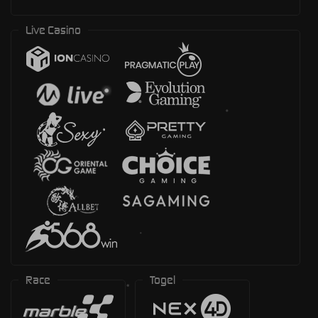
Live Casino
Race
Togel