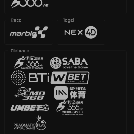
Race
Togel
Olahraga