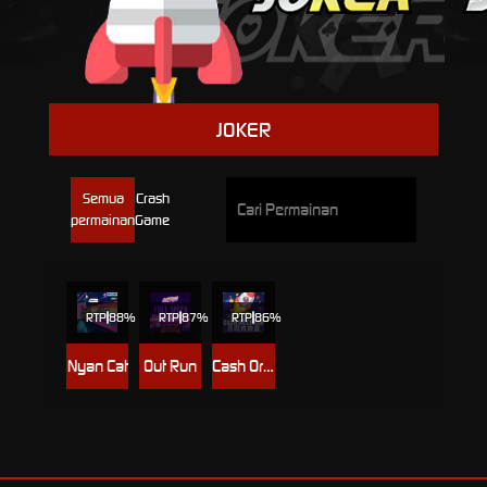
JOKER
Semua
Crash
permainan
Game
RTP
88%
RTP
87%
RTP
86%
Nyan Cat
Out Run
Cash Or Crash