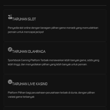
TARUHAN SLOT
Penyedia slot online dengan beragam pilihan game menarik yang memudahkan
pemain untuk mencapai jackpot
TARUHAN OLAHRAGA
Sportsbook Gaming Platform Terbaik menawarkan lebih banyak game, odds yang
lebih tinggi, dan menyediakan pilihan yang lebih banyak untuk pemain.
TARUHAN LIVE KASINO
Platform Pilihan bagi perusahaan-perusahaan terbaik di dunia, dengan pilihan
variasi game terbanyak