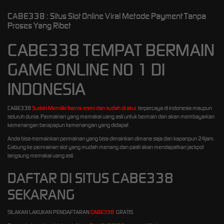
CABE338 : Situs Slot Online Viral Metode Payment Tanpa
Proses Yang Ribet
CABE338 TEMPAT BERMAIN
GAME ONLINE NO 1 DI
INDONESIA
CABE338
Sudah Memiliki lisensi resmi dan sudah di akui
terpercaya di indonesia maupun
seluruh dunia. Permainan yang memakai uang asli untuk bermain dan akan membayarkan
kemenangan berapapun kemenangan yang didapat.
Anda bisa memainkan permainan yang bisa dimainkan dimana saja dan kapanpun 24jam.
Gabung ke permainan slot yang mudah menang dan pasti akan mendapatkan jackpot
langsung memakai uang asli.
DAFTAR DI SITUS CABE338
SEKARANG
SILAKAN LAKUKAN PENDAFTARAN
CABE338
GRATIS.