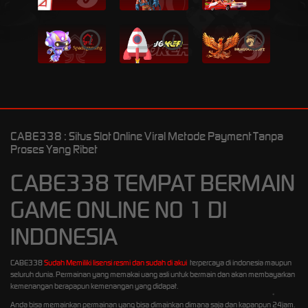
i
i
i
CABE338 : Situs Slot Online Viral Metode Payment Tanpa
Proses Yang Ribet
CABE338 TEMPAT BERMAIN
GAME ONLINE NO 1 DI
INDONESIA
CABE338
Sudah Memiliki lisensi resmi dan sudah di akui
terpercaya di indonesia maupun
seluruh dunia. Permainan yang memakai uang asli untuk bermain dan akan membayarkan
kemenangan berapapun kemenangan yang didapat.
Anda bisa memainkan permainan yang bisa dimainkan dimana saja dan kapanpun 24jam.