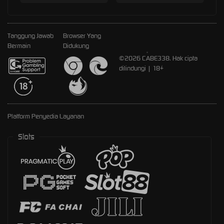
Tanggung Jawab
Browser Yang
Bermain
Didukung
©2026 CABE338. Hak cipta
dilindungi | 18+
Platform Penyedia Layanan
Slots