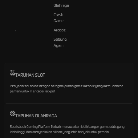
Olahraga
Crash
Game
Arcade
Sabung
Ayam
TARUHAN SLOT
Penyedia slot online dengan beragam pilihan game menarik yang memudahkan
pemain untuk mencapai jackpot
TARUHAN OLAHRAGA
Sportsbook Gaming Platform Terbaik menawarkan lebih banyak game, odds yang
lebih tinggi, dan menyediakan pilihan yang lebih banyak untuk pemain.