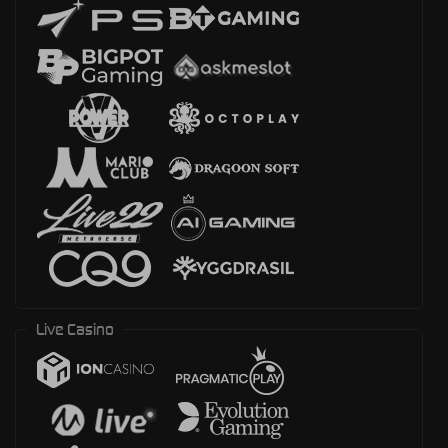
Live Casino