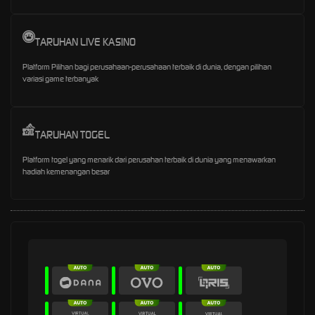
TARUHAN LIVE KASINO
Platform Pilihan bagi perusahaan-perusahaan terbaik di dunia, dengan pilihan
variasi game terbanyak
TARUHAN TOGEL
Platform togel yang menarik dari perusahan terbaik di dunia yang menawarkan
hadiah kemenangan besar