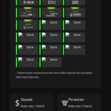
* Selama bank maintenance dan bank offline deposit dan penarikan
tidak dapat diproses
Deposit
Penarikan
Rata-rata 1 Menit
Rata-rata 3 Menit