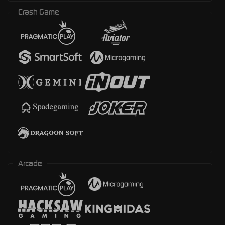
Crash Game
Arcade