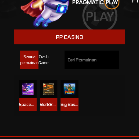
PP CASINO
Semua
Crash
permainan
Game
Spaceman
Slot88 High Flyer
Big Bass Crash