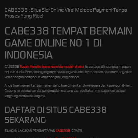
CABE338 : Situs Slot Online Viral Metode Payment Tanpa
Proses Yang Ribet
CABE338 TEMPAT BERMAIN
GAME ONLINE NO 1 DI
INDONESIA
CABE338
Sudah Memiliki lisensi resmi dan sudah di akui
terpercaya di indonesia maupun
seluruh dunia. Permainan yang memakai uang asli untuk bermain dan akan membayarkan
kemenangan berapapun kemenangan yang didapat.
Anda bisa memainkan permainan yang bisa dimainkan dimana saja dan kapanpun 24jam.
Gabung ke permainan slot yang mudah menang dan pasti akan mendapatkan jackpot
langsung memakai uang asli.
DAFTAR DI SITUS CABE338
SEKARANG
SILAKAN LAKUKAN PENDAFTARAN
CABE338
GRATIS.