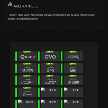
TARUHAN TOGEL
Platform togel yang menarik dari perusahan terbaik di dunia yang menawarkan
hadiah kemenangan besar