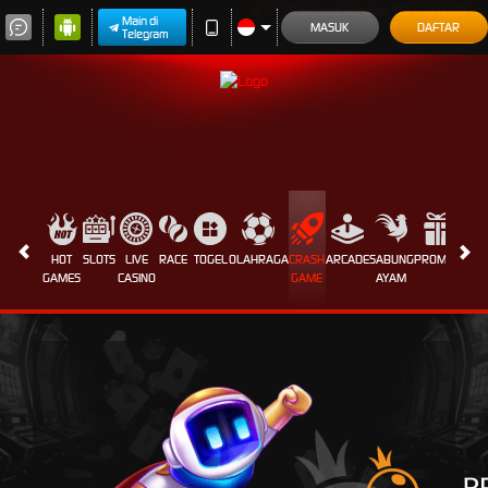
Main di
MASUK
DAFTAR
Telegram
qi****87 Berhasil Withdraw IDR 1.321.000
HOT
SLOTS
LIVE
RACE
TOGEL
OLAHRAGA
CRASH
ARCADE
SABUNG
PROMOSI
GAMES
CASINO
GAME
AYAM