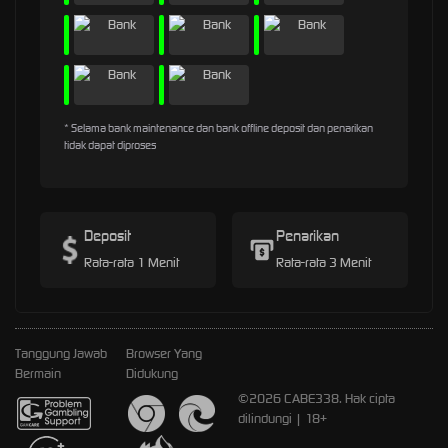
* Selama bank maintenance dan bank offline deposit dan penarikan
tidak dapat diproses
Deposit
Penarikan
Rata-rata 1 Menit
Rata-rata 3 Menit
Tanggung Jawab
Browser Yang
Bermain
Didukung
©2026 CABE338. Hak cipta
dilindungi | 18+