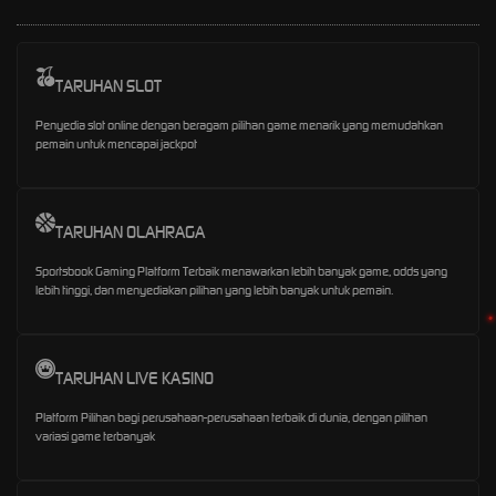
TARUHAN SLOT
Penyedia slot online dengan beragam pilihan game menarik yang memudahkan
pemain untuk mencapai jackpot
TARUHAN OLAHRAGA
Sportsbook Gaming Platform Terbaik menawarkan lebih banyak game, odds yang
lebih tinggi, dan menyediakan pilihan yang lebih banyak untuk pemain.
TARUHAN LIVE KASINO
Platform Pilihan bagi perusahaan-perusahaan terbaik di dunia, dengan pilihan
variasi game terbanyak