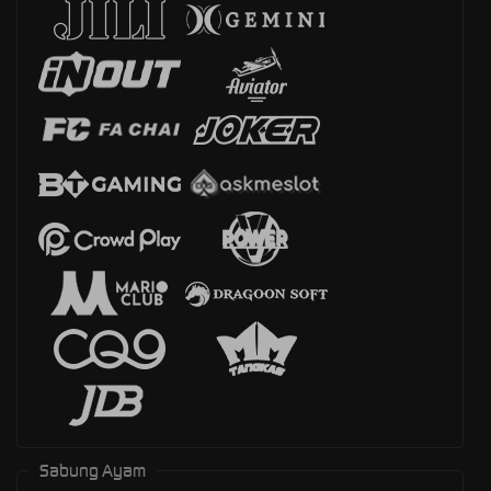
Sabung Ayam