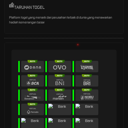
TARUHAN TOGEL
Platform togel yang menarik dari perusahan terbaik di dunia yang menawarkan
hadiah kemenangan besar