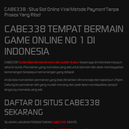
CABE338 : Situs Slot Online Viral Metode Payment Tanpa
Proses Yang Ribet
CABE338 TEMPAT BERMAIN
GAME ONLINE NO 1 DI
INDONESIA
CABE338
Sudah Memiliki lisensi resmi dan sudah di akui
terpercaya di indonesia maupun
seluruh dunia. Permainan yang memakai uang asli untuk bermain dan akan membayarkan
kemenangan berapapun kemenangan yang didapat.
Anda bisa memainkan permainan yang bisa dimainkan dimana saja dan kapanpun 24jam.
Gabung ke permainan slot yang mudah menang dan pasti akan mendapatkan jackpot
langsung memakai uang asli.
DAFTAR DI SITUS CABE338
SEKARANG
SILAKAN LAKUKAN PENDAFTARAN
CABE338
GRATIS.