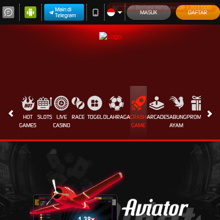
Main di
MASUK
DAFTAR
Telegram
lip****um Berhasil Withdraw IDR 1.303.000
HOT
SLOTS
LIVE
RACE
TOGEL
OLAHRAGA
CRASH
ARCADE
SABUNG
PROMOSI
GAMES
CASINO
GAME
AYAM