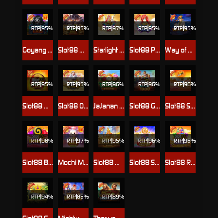
RTP
95%
RTP
95%
RTP
97%
RTP
95%
RTP
95%
Goyang Gaib
Slot88 Mahjong Wins 3 Black Scatter
Starlight Princess 1000
Slot88 Princess
Way of Ninja
RTP
95%
RTP
95%
RTP
96%
RTP
96%
RTP
96%
Slot88 Mahjong Wins 2
Slot88 Olympus
JaJanan Pasar
Slot88 Gates of Gatot Kaca 1000
Slot88 Sweet Bonanza 1000
RTP
98%
RTP
97%
RTP
95%
RTP
96%
RTP
95%
Slot88 Bonanza
Mochi Mania 1000
Slot88 Wisdom of Athena 1000
Slot88 Sweet Bonanza Super Scatter
Slot88 Rush
RTP
94%
RTP
85%
RTP
89%