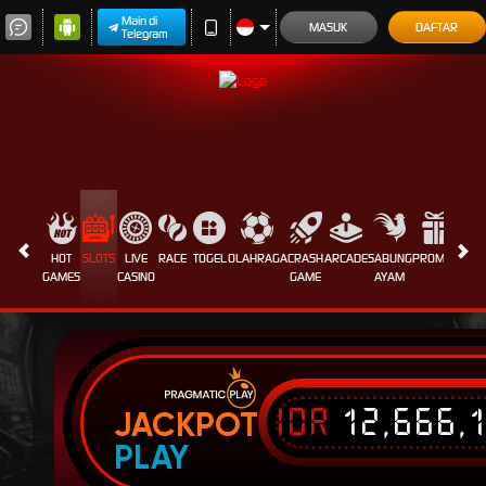
Main di
MASUK
DAFTAR
Telegram
HOT
SLOTS
LIVE
RACE
TOGEL
OLAHRAGA
CRASH
ARCADE
SABUNG
PROMOSI
GAMES
CASINO
GAME
AYAM
IDR
12,666,
JACKPOT
PLAY