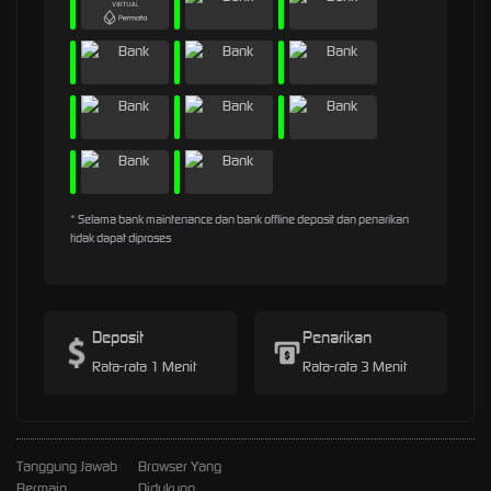
* Selama bank maintenance dan bank offline deposit dan penarikan
tidak dapat diproses
Deposit
Penarikan
Rata-rata 1 Menit
Rata-rata 3 Menit
Tanggung Jawab
Browser Yang
Bermain
Didukung