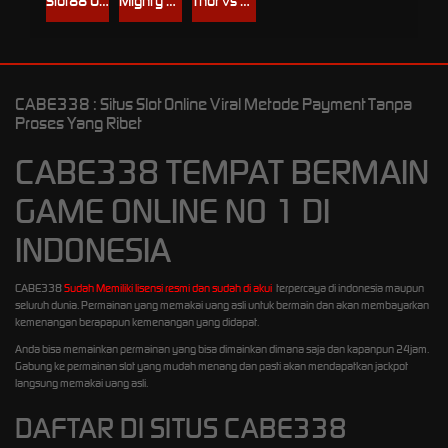
Slot88 Gems
Mighty Hercules
Thor vs Hercules
CABE338 : Situs Slot Online Viral Metode Payment Tanpa
Proses Yang Ribet
CABE338 TEMPAT BERMAIN
GAME ONLINE NO 1 DI
INDONESIA
CABE338
Sudah Memiliki lisensi resmi dan sudah di akui
terpercaya di indonesia maupun
seluruh dunia. Permainan yang memakai uang asli untuk bermain dan akan membayarkan
kemenangan berapapun kemenangan yang didapat.
Anda bisa memainkan permainan yang bisa dimainkan dimana saja dan kapanpun 24jam.
Gabung ke permainan slot yang mudah menang dan pasti akan mendapatkan jackpot
langsung memakai uang asli.
DAFTAR DI SITUS CABE338