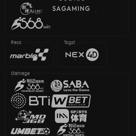
Race
Togel
Olahraga