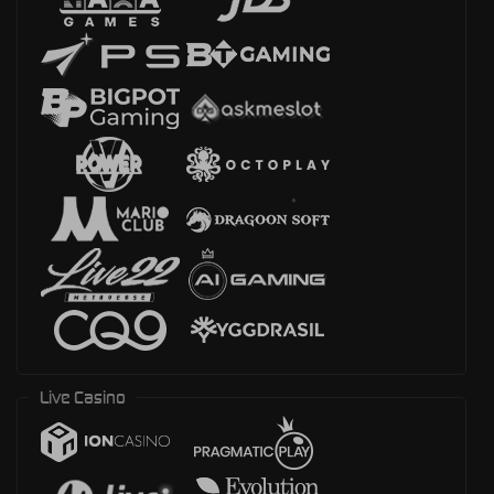
Live Casino