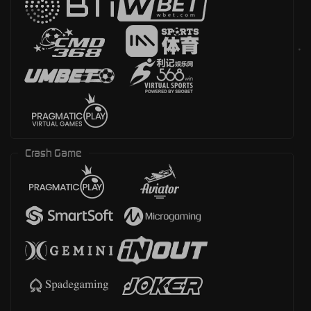
Crash Game