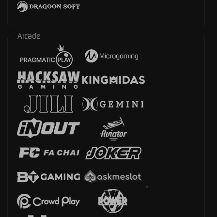
Arcade